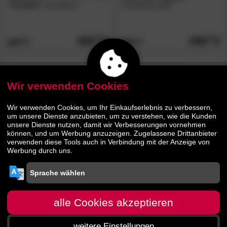
»Cuadra«
Couchtisch
Couchtisch gold
499.
00
499.
00
689.
689.
00
00
Wir verwenden Cookies
Wir verwenden Cookies, um Ihr Einkaufserlebnis zu verbessern,
um unsere Dienste anzubieten, um zu verstehen, wie die Kunden
unsere Dienste nutzen, damit wir Verbesserungen vornehmen
können, und um Werbung anzuzeigen. Zugelassene Drittanbieter
verwenden diese Tools auch in Verbindung mit der Anzeige von
SalesFever
»Vionelle«
SalesFever
»Isla«
Couchtisch
Werbung durch uns.
Couchtisch 2er Set Walnuss
eiche natur
519.
00
439.
00
709.
599.
00
00
alle Cookies akzeptieren
+ mehr laden
(bis hier 18 von 73)
weitere Einstellungen