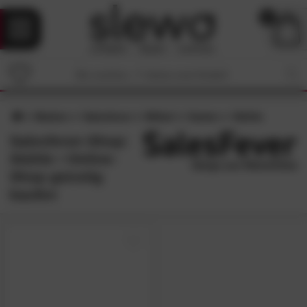
0
Marken
Salesfever
Möbel
Garten
Stühle
Salesfever-Shop:
Stühle • Online-
Shop günstig
kaufen