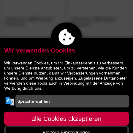
SalesFever
»White Line«
SalesFever
»Mountain«
Raumteiler
Raumteiler
719.
00
1029.
00
989.
1409.
00
00
Wir verwenden Cookies
BESTSELLER
BESTSELLER
Wir verwenden Cookies, um Ihr Einkaufserlebnis zu verbessern,
um unsere Dienste anzubieten, um zu verstehen, wie die Kunden
unsere Dienste nutzen, damit wir Verbesserungen vornehmen
können, und um Werbung anzuzeigen. Zugelassene Drittanbieter
verwenden diese Tools auch in Verbindung mit der Anzeige von
Werbung durch uns.
SalesFever
»Ryan«
SalesFever
»Roar«
Raumteiler
Raumteiler
alle Cookies akzeptieren
weitere Einstellungen
00
00