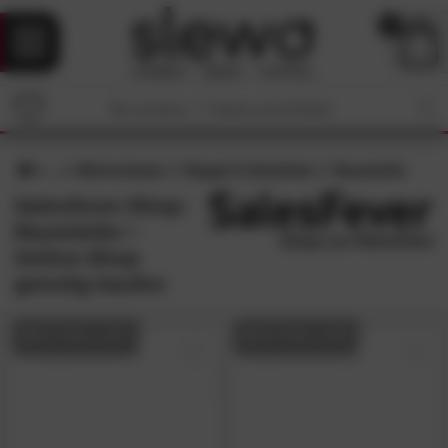
0
Wohnzimmer
Regale & Schränke
Raumteiler
Salesfever-Shop:
Raumteiler •
Online-Shop
günstig kaufen
BESTSELLER
BESTSELLER