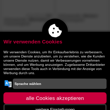
5.0
Schösswender
»Hermes«
/5
Schösswender
»Manhattan«
Freischwingstuhl
Freischwingstuhl
419.
00
489.
00
599.
689.
00
00
Wir verwenden Cookies
- 44%
Wir verwenden Cookies, um Ihr Einkaufserlebnis zu verbessern,
um unsere Dienste anzubieten, um zu verstehen, wie die Kunden
unsere Dienste nutzen, damit wir Verbesserungen vornehmen
können, und um Werbung anzuzeigen. Zugelassene Drittanbieter
verwenden diese Tools auch in Verbindung mit der Anzeige von
Werbung durch uns.
5.0
Schösswender
»Queens«
/5
Schösswender
»Inka 200«
Freischwingstuhl
Freischwingstuhl
alle Cookies akzeptieren
weitere Einstellungen
00
00