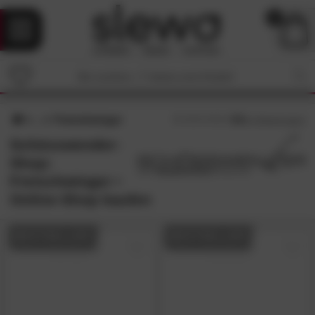
0
Freischwinger
4.5
/5 (
4
Bewertungen)
Schösswender-
Shop:
Freischwinger •
Online-Shop kaufen
BESTSELLER
BESTSELLER