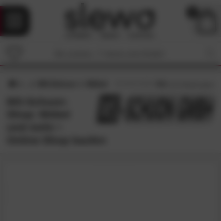
0
MS-Schuon
Möbel
4.6
/5 (
121
Bewertungen)
MS-Schuon-
Shop: Möbel
und mehr •
Online-Shop kaufen