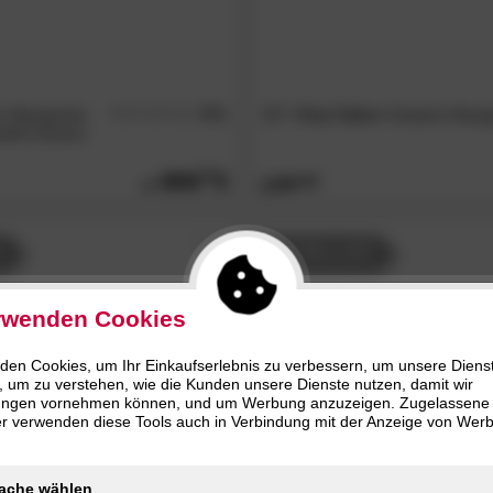
or Mangoholz
4.5
SIT
»Tom Tailor«
Esstisch Mang
/5
stell schwarz
699.
00
1189.
00
R
BESTSELLER
rwenden Cookies
den Cookies, um Ihr Einkaufserlebnis zu verbessern, um unsere Diens
, um zu verstehen, wie die Kunden unsere Dienste nutzen, damit wir
ungen vornehmen können, und um Werbung anzuzeigen. Zugelassene
ter verwenden diese Tools auch in Verbindung mit der Anzeige von Wer