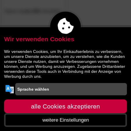
Steens
»Loke 649«
Einzelbett
191.
00
259.
00
Wir verwenden Cookies
Wir verwenden Cookies, um Ihr Einkaufserlebnis zu verbessern,
um unsere Dienste anzubieten, um zu verstehen, wie die Kunden
unsere Dienste nutzen, damit wir Verbesserungen vornehmen
können, und um Werbung anzuzeigen. Zugelassene Drittanbieter
verwenden diese Tools auch in Verbindung mit der Anzeige von
Werbung durch uns.
alle Cookies akzeptieren
weitere Einstellungen
Startseite
Menü
Suche
Warenkorb