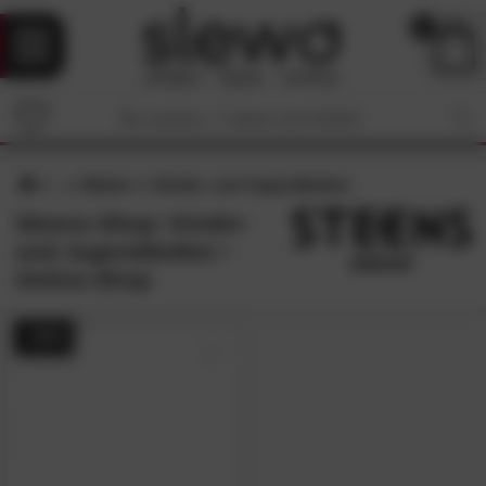
0
Betten
Kinder- und Jugendbetten
Steens-Shop: Kinder-
und Jugendbetten •
Online-Shop
- 26%