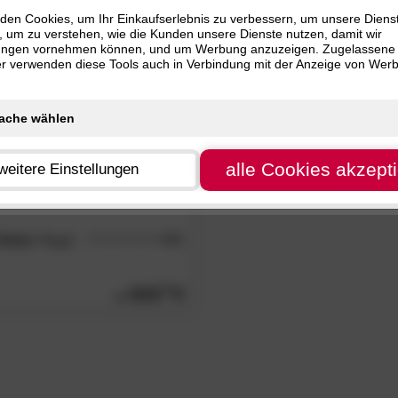
)
den Cookies, um Ihr Einkaufserlebnis zu verbessern, um unsere Diens
, um zu verstehen, wie die Kunden unsere Dienste nutzen, damit wir
ungen vornehmen können, und um Werbung anzuzeigen. Zugelassene
ter verwenden diese Tools auch in Verbindung mit der Anzeige von Wer
alle Cookies akzept
weitere Einstellungen
Delta«
Regal
4.5
/5
625.
00