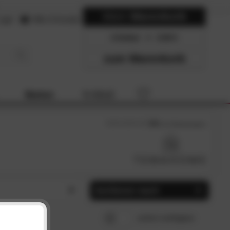
Mein
Warenkorb
ogin
Hilfe & Kontakt
0 Artikel
0.00
zum Warenkorb
Marken
% SALE
3.9
/5 (
11
Bewertungen)
Sortieren nach
ern (1)
Beliebtheit
SCHLIESSEN
SCHLIESSEN
sofort verfügbar
ndinavisch (1)
Preis, aufsteigend