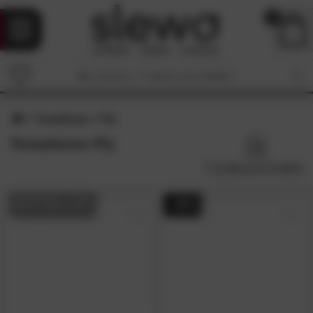
0
TemaHome
Ply
TemaHome Ply
BESTSELLER
- 46%