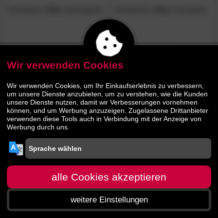
TemaHome
»Ply«
Schreibtisch
TemaHome
»Ply«
Couchtisch
369.
00
167.
00
559.
309.
00
00
Wir verwenden Cookies
Wir verwenden Cookies, um Ihr Einkaufserlebnis zu verbessern,
um unsere Dienste anzubieten, um zu verstehen, wie die Kunden
unsere Dienste nutzen, damit wir Verbesserungen vornehmen
können, und um Werbung anzuzeigen. Zugelassene Drittanbieter
verwenden diese Tools auch in Verbindung mit der Anzeige von
Werbung durch uns.
alle Cookies akzeptieren
weitere Einstellungen
Startseite
Menü
Suche
Warenkorb