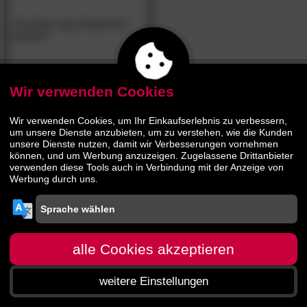
The Beds Vigo Massivholz
Esstisch
1085.
00
1449.
00
Wir verwenden Cookies
Wir verwenden Cookies, um Ihr Einkaufserlebnis zu verbessern,
um unsere Dienste anzubieten, um zu verstehen, wie die Kunden
unsere Dienste nutzen, damit wir Verbesserungen vornehmen
können, und um Werbung anzuzeigen. Zugelassene Drittanbieter
verwenden diese Tools auch in Verbindung mit der Anzeige von
Werbung durch uns.
alle Cookies akzeptieren
weitere Einstellungen
Startseite
Menü
Suche
Warenkorb