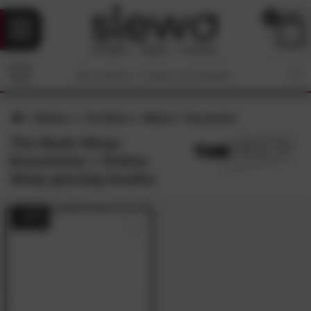
0
Marken
The Beds
Möbel
Esszimmer
The Beds-Shop:
Esszimmer • Online-
Shop günstig kaufen
- 25%