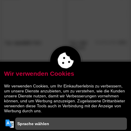
Tojo
»parallel«
Bett
Tojo
»sit«
4.7
/5
Sitzbank
805.
00
239.
00
1429.
449.
00
00
Wir verwenden Cookies
- 47%
Wir verwenden Cookies, um Ihr Einkaufserlebnis zu verbessern,
um unsere Dienste anzubieten, um zu verstehen, wie die Kunden
unsere Dienste nutzen, damit wir Verbesserungen vornehmen
können, und um Werbung anzuzeigen. Zugelassene Drittanbieter
verwenden diese Tools auch in Verbindung mit der Anzeige von
Werbung durch uns.
Tojo
»lehn«
Kissen
Tojo
»freund«
Beistelltisch