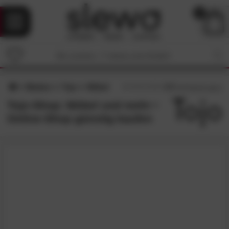
0
Marken
Tojo
Möbel
4.7
/5 (
36
Bewertungen)
Tojo-Shop: Möbel und mehr •
Online-Shop günstig kaufen