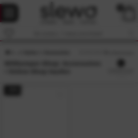
0
Garten
Accessoires
5
/5 (
3
Bewertungen)
Wittkemper-Shop: Accessoires
• Online-Shop kaufen
- 25%