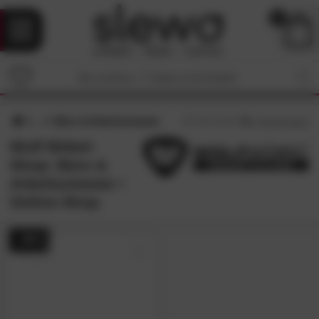
0
Büro & Arbeitszimmer
4
/5 (
1
Bewertungen)
Wolf Möbel-
Shop: Büro &
Arbeitszimmer •
Online-Shop
- 38%