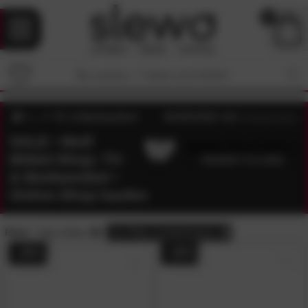
0
TV- & Mediamöbel
4.8
/5 (
16
Bewertungen)
SALE • Wolf
Möbel-Shop: TV-
& Mediamöbel •
Online-Shop kaufen
Preis:
Sale-Artikel
alle
Filter zurücksetzen
- 26%
- 20%