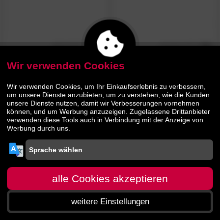
4.7
4.9
/5
/5
WOLFMÖBEL
»Tucson«
WOLFMÖBEL
»City«
Lowboard
Lowboard I
Wir verwenden Cookies
Wir verwenden Cookies, um Ihr Einkaufserlebnis zu verbessern,
383.
00
640.
00
519.
799.
00
00
um unsere Dienste anzubieten, um zu verstehen, wie die Kunden
unsere Dienste nutzen, damit wir Verbesserungen vornehmen
können, und um Werbung anzuzeigen. Zugelassene Drittanbieter
verwenden diese Tools auch in Verbindung mit der Anzeige von
Werbung durch uns.
alle Cookies akzeptieren
weitere Einstellungen
Startseite
Menü
Suche
Warenkorb