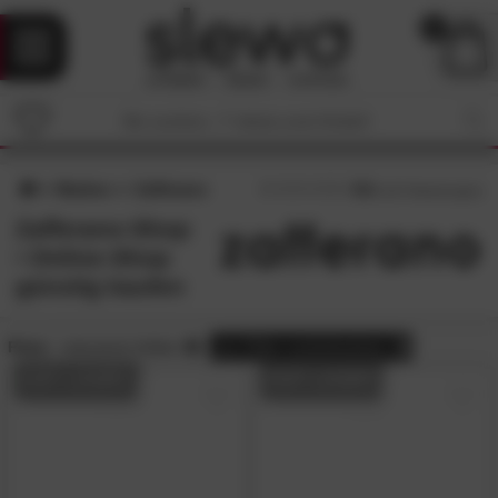
0
Marken
Zafferano
4.6
/5 (
107
Bewertungen)
Zafferano-Shop
• Online-Shop
günstig kaufen
Preis:
reduzierte Artikel
alle
Filter zurücksetzen
AUF LAGER
AUF LAGER