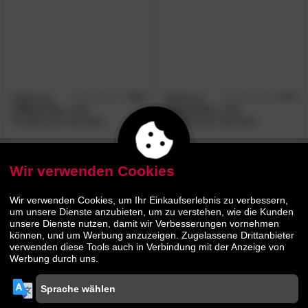
Zafferano
4.8
Zafferano
4.7
/5
/5
»Olivia Pro«
LED-
»Dama Pro«
LED-
Tischleuchte dimmbar
Tischleuchte dimmbar
104.
90
139.
90
159.
209.
00
00
Wir verwenden Cookies
AUF LAGER
- 44%
Wir verwenden Cookies, um Ihr Einkaufserlebnis zu verbessern,
um unsere Dienste anzubieten, um zu verstehen, wie die Kunden
unsere Dienste nutzen, damit wir Verbesserungen vornehmen
können, und um Werbung anzuzeigen. Zugelassene Drittanbieter
verwenden diese Tools auch in Verbindung mit der Anzeige von
Werbung durch uns.
Zafferano
4.5
Zafferano
»6er Ladebase«
für
/5