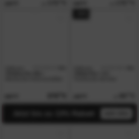
175.
00
175.
00
319.
319.
00
00
- 44%
Zafferano
5.0
Zafferano
4.8
/5
/5
»Poldina Pro XXL«
»Ofelia Pro«
LED-
Akkuleuchte höhenverstellbar
Tischleuchte dimmbar
379.
00
89.
00
569.
159.
00
00
Jetzt bis zu 13% Rabatt
mehr infos