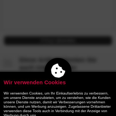
Anfrage
absenden
Diese Artikel könnten Sie
auch interessieren
Wir verwenden Cookies
- 38%
AUF LAGER
Wir verwenden Cookies, um Ihr Einkaufserlebnis zu verbessern,
um unsere Dienste anzubieten, um zu verstehen, wie die Kunden
unsere Dienste nutzen, damit wir Verbesserungen vornehmen
können, und um Werbung anzuzeigen. Zugelassene Drittanbieter
verwenden diese Tools auch in Verbindung mit der Anzeige von
Werbung durch uns.