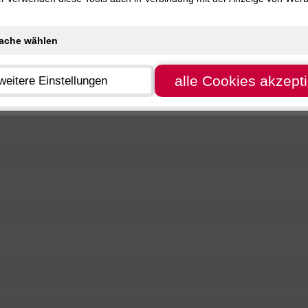
alle Cookies akzept
weitere Einstellungen