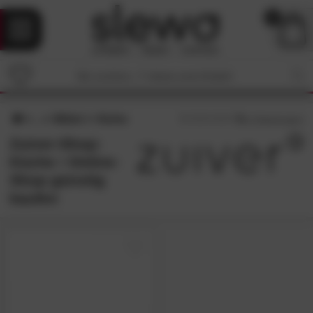
0
Möbel
Küche
5
/5 (
1
Bewertungen)
Zuiver-Shop:
Küche • Online-
Shop günstig
kaufen