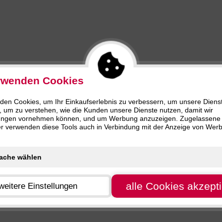
rwenden Cookies
den Cookies, um Ihr Einkaufserlebnis zu verbessern, um unsere Diens
, um zu verstehen, wie die Kunden unsere Dienste nutzen, damit wir
ungen vornehmen können, und um Werbung anzuzeigen. Zugelassene
ter verwenden diese Tools auch in Verbindung mit der Anzeige von Wer
alle Cookies akzept
weitere Einstellungen
lla Kollektion: