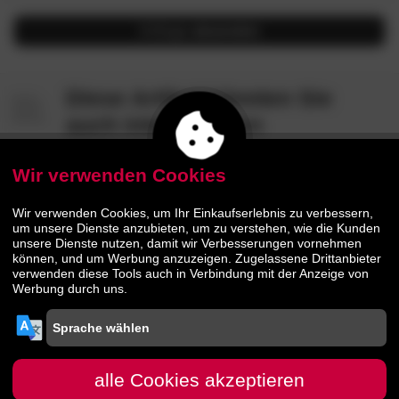
Anfrage
absenden
Diese Artikel könnten Sie
auch interessieren
Wir verwenden Cookies
AUF LAGER
AUF LAGER
Wir verwenden Cookies, um Ihr Einkaufserlebnis zu verbessern,
um unsere Dienste anzubieten, um zu verstehen, wie die Kunden
unsere Dienste nutzen, damit wir Verbesserungen vornehmen
können, und um Werbung anzuzeigen. Zugelassene Drittanbieter
verwenden diese Tools auch in Verbindung mit der Anzeige von
Werbung durch uns.
8
3S
4.8
3S
4.7
/5
/5
Frankenmöbel
»Bellissima«
Frankenmöbel
»Alia 1«
Massivholz Bett
Balkenbett Massivholz
alle Cookies akzeptieren