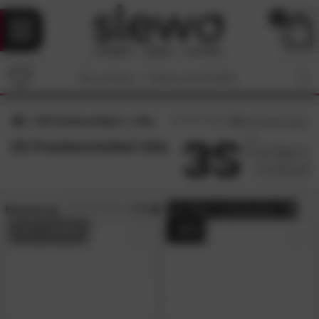
0
3S Frankenmöbel
Alia
4.3
/5 (
66
Bewertungen)
3S Frankenmöbel Alia
Bewertung:
> 3.5
alle
Filter zurücksetzen
AUF LAGER
- 42%