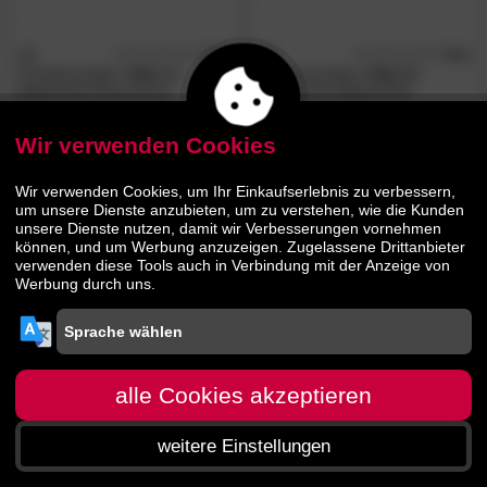
3S
4.7
3S
4.3
/5
/5
Frankenmöbel
»Alia 1«
Frankenmöbel
»Alia 2«
Balkenbett Massivholz
Massivholz Balkenbett
Wir verwenden Cookies
559.
00
560.
00
769.
959.
00
00
Wir verwenden Cookies, um Ihr Einkaufserlebnis zu verbessern,
um unsere Dienste anzubieten, um zu verstehen, wie die Kunden
unsere Dienste nutzen, damit wir Verbesserungen vornehmen
können, und um Werbung anzuzeigen. Zugelassene Drittanbieter
verwenden diese Tools auch in Verbindung mit der Anzeige von
Werbung durch uns.
alle Cookies akzeptieren
weitere Einstellungen
Startseite
Menü
Suche
Warenkorb