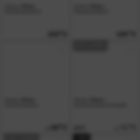
Actona
»Dima«
Actona
»Dima«
Esszimmerstuhl III
Esszimmerstuhl II
104.
90
104.
90
AUF LAGER
Actona
»Dima«
Actona
»Dima«
Esszimmerstuhl I
Esszimmerstuhl Kunststoff
89.
90
71.
00
79.
90
AUF LAGER
- 20%