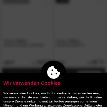
Actona
»Dima«
Actona
»Dima«
Esszimmerstuhl Lederlook
Esszimmerstuhl IV
104.
00
60.
00
109.
74.
90
90
Jetzt bis zu 13% Rabatt
mehr infos
Wir verwenden Cookies
Wir verwenden Cookies, um Ihr Einkaufserlebnis zu verbessern,
um unsere Dienste anzubieten, um zu verstehen, wie die Kunden
unsere Dienste nutzen, damit wir Verbesserungen vornehmen
können, und um Werbung anzuzeigen. Zugelassene Drittanbieter