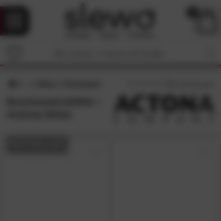
0
Dima
Esszimmer
3
/5 (
1
Bewertungen)
Esszimmerstühle •
Actona Dima
BESTSELLER