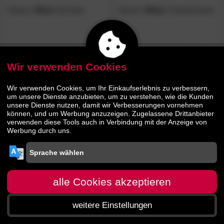
Actona
»Mitra«
Anrichte
Actona
»Mitra«
Schuhschrank
179.
00
229.
00
Wir verwenden Cookies
Wir verwenden Cookies, um Ihr Einkaufserlebnis zu verbessern,
um unsere Dienste anzubieten, um zu verstehen, wie die Kunden
unsere Dienste nutzen, damit wir Verbesserungen vornehmen
können, und um Werbung anzuzeigen. Zugelassene Drittanbieter
verwenden diese Tools auch in Verbindung mit der Anzeige von
Werbung durch uns.
Actona
»Mitra«
Nachttisch
Actona
»Mitra«
Regal
alle Cookies akzeptieren
139.
90
69.
90
weitere Einstellungen
Startseite
Menü
Suche
Warenkorb