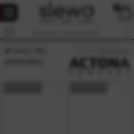
0
Actona
Mitra
3
/5 (
1
Bewertungen)
Actona Mitra
BESTSELLER
BESTSELLER