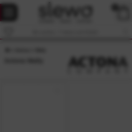
0
Actona
Wally
Actona Wally