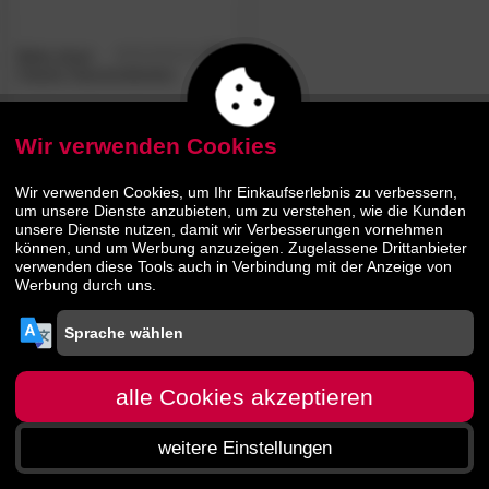
Betty down
4.8
/5
Classic Daunendecken
Wir verwenden Cookies
84.
00
129.
00
Wir verwenden Cookies, um Ihr Einkaufserlebnis zu verbessern,
um unsere Dienste anzubieten, um zu verstehen, wie die Kunden
unsere Dienste nutzen, damit wir Verbesserungen vornehmen
können, und um Werbung anzuzeigen. Zugelassene Drittanbieter
verwenden diese Tools auch in Verbindung mit der Anzeige von
Werbung durch uns.
alle Cookies akzeptieren
weitere Einstellungen
Startseite
Menü
Suche
Warenkorb