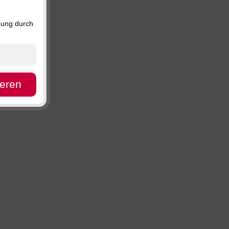
Preis, absteigend
Verfügbarkeit
bung durch
ieren