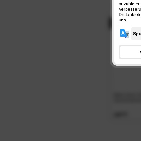
anzubieten
Preis:
Sale-A
Verbesser
Drittanbie
uns.
- 35%
Betty down Cl
Daunendeck
129.
00