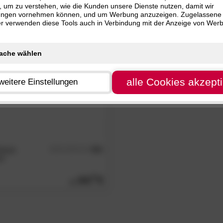
, um zu verstehen, wie die Kunden unsere Dienste nutzen, damit wir
rtikel
alle
Filter zurücksetzen
ungen vornehmen können, und um Werbung anzuzeigen. Zugelassene
ter verwenden diese Tools auch in Verbindung mit der Anzeige von Wer
alle Cookies akzept
weitere Einstellungen
assic
4.8
/5
en
84.
00