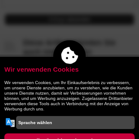
Anfrage
absenden
Diese Artikel könnten Sie
auch interessieren
Wir verwenden Cookies
AUF LAGER
AUF LAGER
Wir verwenden Cookies, um Ihr Einkaufserlebnis zu verbessern,
um unsere Dienste anzubieten, um zu verstehen, wie die Kunden
unsere Dienste nutzen, damit wir Verbesserungen vornehmen
können, und um Werbung anzuzeigen. Zugelassene Drittanbieter
verwenden diese Tools auch in Verbindung mit der Anzeige von
Werbung durch uns.
8
JOOP!
4.8
Billerbeck
4.6
/5
/5
»Cornflower Double«
»100 Belvedere«
Bettwäsche Shiny Black 4083-
Daunenkissen