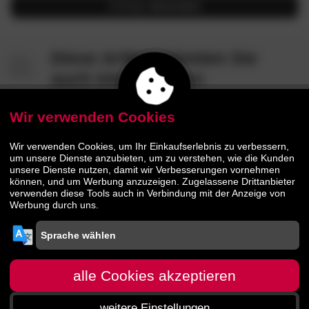
Anfrage
absenden
Diese Artikel könnten Sie
auch interessieren
Wir verwenden Cookies
AUF LAGER
- 66%
Wir verwenden Cookies, um Ihr Einkaufserlebnis zu verbessern,
um unsere Dienste anzubieten, um zu verstehen, wie die Kunden
unsere Dienste nutzen, damit wir Verbesserungen vornehmen
können, und um Werbung anzuzeigen. Zugelassene Drittanbieter
verwenden diese Tools auch in Verbindung mit der Anzeige von
Werbung durch uns.
Badenia
4.8
8
Billerbeck
4.6
/5
/5
»Irisette Luxus«
Kassetten
»100 Belvedere«
Daunendecken
Daunenkissen
alle Cookies akzeptieren
104.
00
124.
90
309.
00
159.
weitere Einstellungen
00