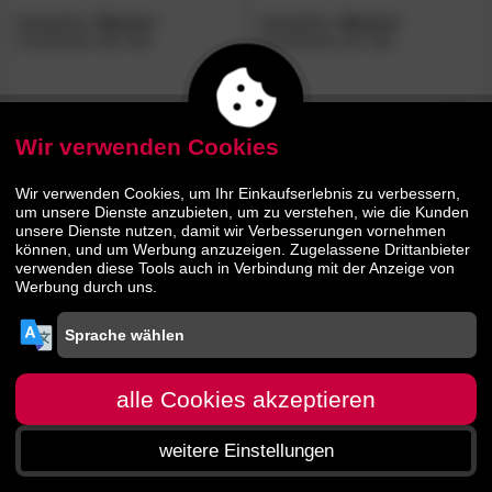
designline
»Nuovo«
designline
»Nuovo«
Couchtisch 3er-Set
Couchtisch 2er-Set
499.
00
449.
00
689.
609.
00
00
Wir verwenden Cookies
Wir verwenden Cookies, um Ihr Einkaufserlebnis zu verbessern,
um unsere Dienste anzubieten, um zu verstehen, wie die Kunden
unsere Dienste nutzen, damit wir Verbesserungen vornehmen
können, und um Werbung anzuzeigen. Zugelassene Drittanbieter
verwenden diese Tools auch in Verbindung mit der Anzeige von
Werbung durch uns.
designline
»Nuovo«
Nachttisch
alle Cookies akzeptieren
134.
90
weitere Einstellungen
179.
00
Startseite
Menü
Suche
Warenkorb