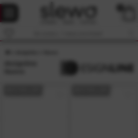
0
designline
Nuovo
designline
Nuovo
BESTSELLER
BESTSELLER