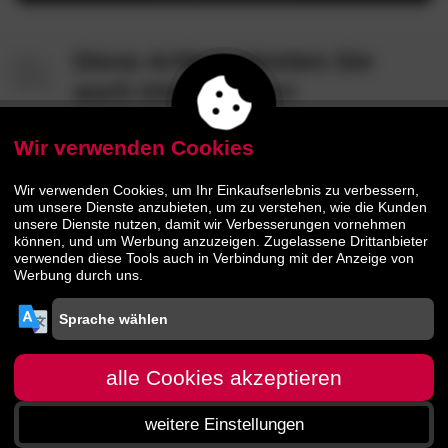
Diese Artikel könnten Sie
auch interessieren
Wir verwenden Cookies
AUF LAGER
BESTSELLER
Wir verwenden Cookies, um Ihr Einkaufserlebnis zu verbessern,
um unsere Dienste anzubieten, um zu verstehen, wie die Kunden
unsere Dienste nutzen, damit wir Verbesserungen vornehmen
können, und um Werbung anzuzeigen. Zugelassene Drittanbieter
verwenden diese Tools auch in Verbindung mit der Anzeige von
Werbung durch uns.
6
designline
4.7
La Casa
4.8
/5
/5
al
»Runde«
Massivholz
»Fischstrudel abstrakt
Wandregal mit Schublade
petrol gold mix«
Ölbild
alle Cookies akzeptieren
handbemalt
41.
30
124.
90
59.
159.
90
00
weitere Einstellungen
Startseite
Menü
Suche
Warenkorb