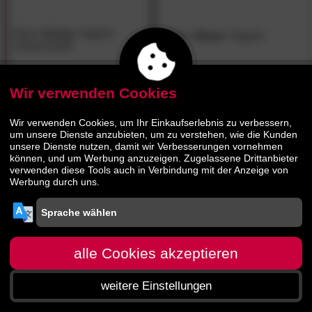
Done
»Korfu«
Teppich
Done
»Nizza«
Teppich
schwarz/weiß
Wir verwenden Cookies
71.
00
23.
90
129.
90
Wir verwenden Cookies, um Ihr Einkaufserlebnis zu verbessern,
um unsere Dienste anzubieten, um zu verstehen, wie die Kunden
unsere Dienste nutzen, damit wir Verbesserungen vornehmen
können, und um Werbung anzuzeigen. Zugelassene Drittanbieter
verwenden diese Tools auch in Verbindung mit der Anzeige von
Werbung durch uns.
alle Cookies akzeptieren
weitere Einstellungen
Startseite
Menü
Suche
Warenkorb