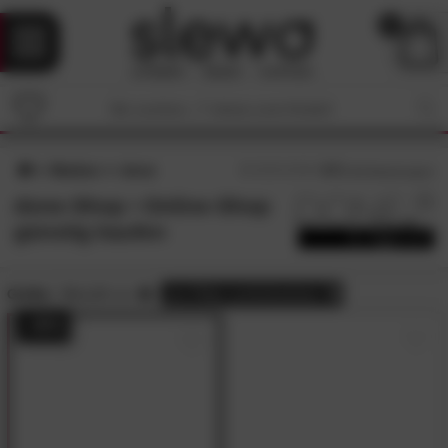
0
Marken
done
4.7
/5 (
63
Bewertungen)
done-Shop • Online-Shop
günstig kaufen
Größe:
80x120 cm
alle
Filter zurücksetzen
- 45%