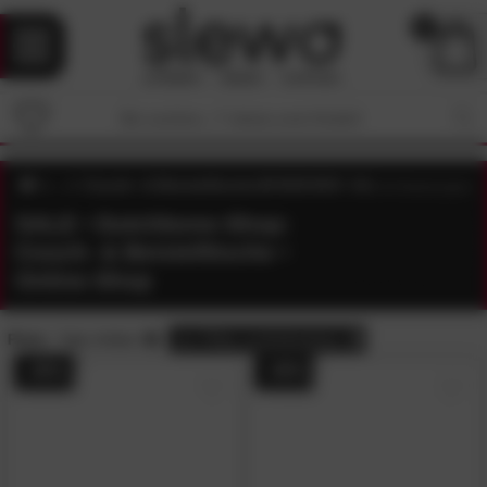
0
Couch- & Beistelltische
4.6
/5 (
22
Bewertungen)
SALE • Dutchbone-Shop:
Couch- & Beistelltische •
Online-Shop
Preis:
Sale-Artikel
alle
Filter zurücksetzen
- 45%
- 45%