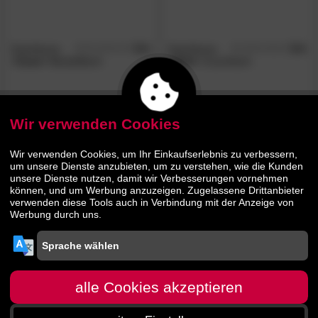
Dutchbone
5.0
Dutchbone
5.0
/5
/5
»Cave«
Beistelltisch
»Boli«
Couchtisch
143.
00
143.
00
259.
259.
00
00
Wir verwenden Cookies
- 64%
Wir verwenden Cookies, um Ihr Einkaufserlebnis zu verbessern,
um unsere Dienste anzubieten, um zu verstehen, wie die Kunden
unsere Dienste nutzen, damit wir Verbesserungen vornehmen
können, und um Werbung anzuzeigen. Zugelassene Drittanbieter
verwenden diese Tools auch in Verbindung mit der Anzeige von
Werbung durch uns.
Dutchbone
»Kraton«
Beistelltisch S
alle Cookies akzeptieren