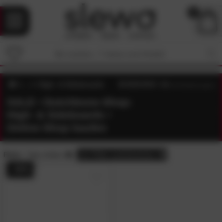
0
High- & Sideboards
4.6
/5 (
45
Bewertungen)
SALE • Dutchbone-Shop:
High- & Sideboards •
Online-Shop kaufen
Preis:
Sale-Artikel
alle
Filter zurücksetzen
- 44%