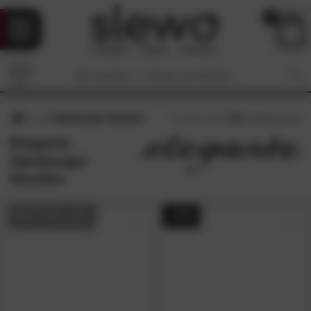
0
Hamburger Streifen
4.8
/5 (
5
Bewertungen)
Elegante
Hamburger
Streifen
BESTSELLER
- 42%