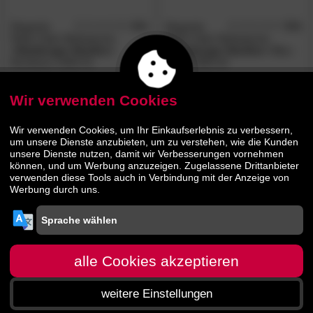
Elegante
4.0
Elegante
5.0
/5
/5
Mako-Satin Bettwäsche
Mako-Satin Bettwäsche
»Hamburger Streifen«
»Hamburger Streifen«
Blau-
Bordeaux 2460-01
Weiß 2460-02
25.
90
31.
90
35.
54.
90
90
Wir verwenden Cookies
AUF LAGER
BESTSELLER
Wir verwenden Cookies, um Ihr Einkaufserlebnis zu verbessern,
um unsere Dienste anzubieten, um zu verstehen, wie die Kunden
unsere Dienste nutzen, damit wir Verbesserungen vornehmen
können, und um Werbung anzuzeigen. Zugelassene Drittanbieter
verwenden diese Tools auch in Verbindung mit der Anzeige von
Werbung durch uns.
Elegante Mako-Satin
Elegante
5.0
/5
Bettwäsche
»Hamburger
Mako-Satin Bettwäsche
alle Cookies akzeptieren
Streifen«
Grau-Weiß 2460-90
»Hamburger Streifen«
Natur
2460-70
weitere Einstellungen
25.
90
25.
90
35.
35.
90
90
Startseite
Menü
Suche
Warenkorb