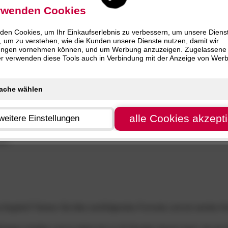
ettwäsche Natur diese Farben:
weiß 00 und sand 71
rwenden Cookies
den Cookies, um Ihr Einkaufserlebnis zu verbessern, um unsere Diens
, um zu verstehen, wie die Kunden unsere Dienste nutzen, damit wir
ungen vornehmen können, und um Werbung anzuzeigen. Zugelassene
ter verwenden diese Tools auch in Verbindung mit der Anzeige von Wer
Streifen Kollektion:
alle Cookies akzept
weitere Einstellungen
ns!
s Angebot? Nutzen Sie bitte nachfolgendes Formular und wir werden Ih