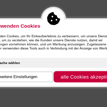
rwenden Cookies
den Cookies, um Ihr Einkaufserlebnis zu verbessern, um unsere Diens
, um zu verstehen, wie die Kunden unsere Dienste nutzen, damit wir
ungen vornehmen können, und um Werbung anzuzeigen. Zugelassene
ter verwenden diese Tools auch in Verbindung mit der Anzeige von Wer
ganic Kollektion:
alle Cookies akzept
weitere Einstellungen