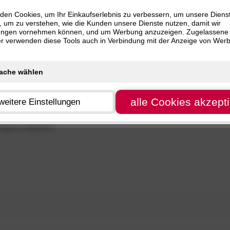
den Cookies, um Ihr Einkaufserlebnis zu verbessern, um unsere Diens
, um zu verstehen, wie die Kunden unsere Dienste nutzen, damit wir
ungen vornehmen können, und um Werbung anzuzeigen. Zugelassene
ter verwenden diese Tools auch in Verbindung mit der Anzeige von Wer
alle Cookies akzept
weitere Einstellungen
ganic Kollektion: