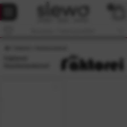
0
Faktorei
Küchenuntensil
Faktorei
Küchenuntensil