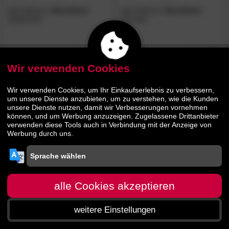
die Faktorei
»Sunshine«
die Faktorei
»Sunshine«
Sideboard
Schrank
1199.
00
1379.
00
1799.
2069.
00
00
Wir verwenden Cookies
BESTSELLER
Wir verwenden Cookies, um Ihr Einkaufserlebnis zu verbessern,
um unsere Dienste anzubieten, um zu verstehen, wie die Kunden
unsere Dienste nutzen, damit wir Verbesserungen vornehmen
können, und um Werbung anzuzeigen. Zugelassene Drittanbieter
verwenden diese Tools auch in Verbindung mit der Anzeige von
Werbung durch uns.
die Faktorei
»Sunshine«
TV-
Schrank
alle Cookies akzeptieren
829.
00
weitere Einstellungen
1249.
00
Startseite
Menü
Suche
Warenkorb