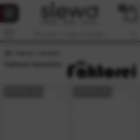
0
Faktorei
Sunshine
Faktorei Sunshine
BESTSELLER
BESTSELLER