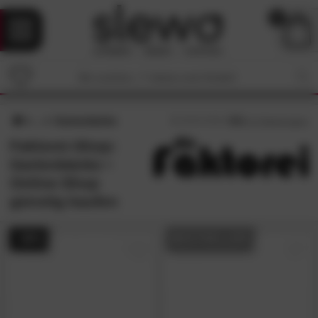
0
Gartenbänke
4.5
/5 (
11
Bewertungen)
Faktorei-Shop:
Gartenbänke •
Online-Shop
günstig kaufen
- 58%
BESTSELLER