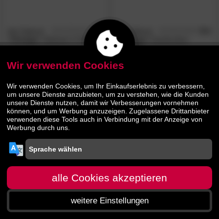
die Faktorei
5.0
die Faktorei
5.0
/5
/5
»Vintage«
Sitzbank 3-Sitzer
»Vintage«
Garderoben
Sitzbank
Wir verwenden Cookies
169.
00
209.
00
399.
399.
00
00
Wir verwenden Cookies, um Ihr Einkaufserlebnis zu verbessern,
um unsere Dienste anzubieten, um zu verstehen, wie die Kunden
unsere Dienste nutzen, damit wir Verbesserungen vornehmen
können, und um Werbung anzuzeigen. Zugelassene Drittanbieter
verwenden diese Tools auch in Verbindung mit der Anzeige von
Werbung durch uns.
alle Cookies akzeptieren
weitere Einstellungen
Startseite
Menü
Suche
Warenkorb