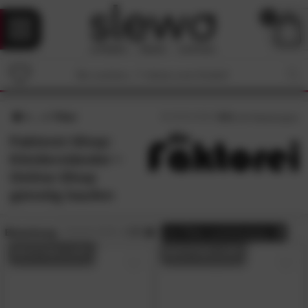
0
Filter
4.4
/5 (
137
Bewertungen)
Faktorei-Shop:
Kleiderständer •
Online-Shop
günstig kaufen
Bewertung:
> 3.5
alle
Filter zurücksetzen
BESTSELLER
BESTSELLER