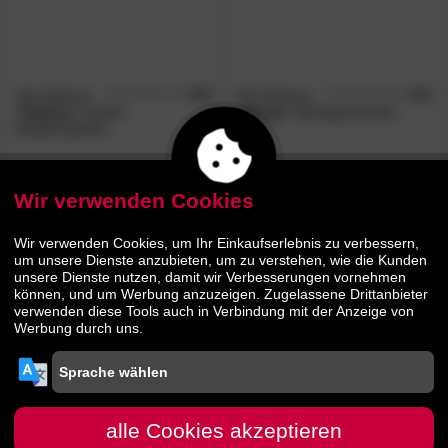
die Faktorei
4.8
die Faktorei
4.0
/5
/5
»Kaktus«
Unikat
»Hang«
Standgarderobe
Kleiderständer
289.
00
309.
00
329.
439.
00
00
Wir verwenden Cookies
AUF LAGER
Wir verwenden Cookies, um Ihr Einkaufserlebnis zu verbessern,
um unsere Dienste anzubieten, um zu verstehen, wie die Kunden
unsere Dienste nutzen, damit wir Verbesserungen vornehmen
können, und um Werbung anzuzeigen. Zugelassene Drittanbieter
verwenden diese Tools auch in Verbindung mit der Anzeige von
Werbung durch uns.
die Faktorei
4.8
die Faktorei
4.6
/5
/5
»Kaktus«
Unikat-
»Kaktus«
Unikat Deko-Objekt
alle Cookies akzeptieren
Kleiderständer II
mit Ablagen