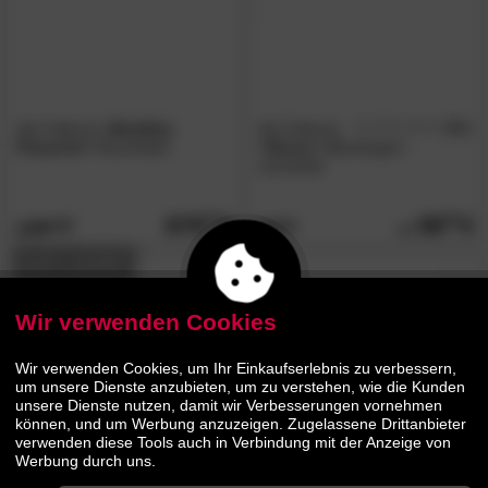
die Faktorei
»Buddha-
die Faktorei
5.0
/5
Paravent«
Raumteiler
»Stone«
Wandregal I
vernickelt
679.
00
59.
90
1299.
89.
00
90
AUF LAGER
Wir verwenden Cookies
Wir verwenden Cookies, um Ihr Einkaufserlebnis zu verbessern,
um unsere Dienste anzubieten, um zu verstehen, wie die Kunden
unsere Dienste nutzen, damit wir Verbesserungen vornehmen
können, und um Werbung anzuzeigen. Zugelassene Drittanbieter
verwenden diese Tools auch in Verbindung mit der Anzeige von
die Faktorei
5.0
die Faktorei
4.0
/5
/5
Werbung durch uns.
»Stone«
Wandregal I matt-
»Flaschenständer«
Unikat