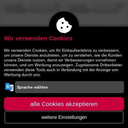
Forestales
4.9
Forestales
4.8
/5
/5
»Cleveland«
Massivholzbett II
»Cleveland«
Massivholzbett
IV
1200.
00
1545.
00
1299.
1629.
00
00
Wir verwenden Cookies
BESTSELLER
Wir verwenden Cookies, um Ihr Einkaufserlebnis zu verbessern,
um unsere Dienste anzubieten, um zu verstehen, wie die Kunden
unsere Dienste nutzen, damit wir Verbesserungen vornehmen
können, und um Werbung anzuzeigen. Zugelassene Drittanbieter
verwenden diese Tools auch in Verbindung mit der Anzeige von
Werbung durch uns.
Forestales
4.8
/5
»Cleveland«
Massivholzbett V
alle Cookies akzeptieren
1500.
00
weitere Einstellungen
1589.
00
Startseite
Menü
Suche
Warenkorb