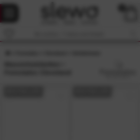
0
Forestales
Cleveland
Schlafzimmer
Massivholzbetten •
Forestales Cleveland
BESTSELLER
BESTSELLER