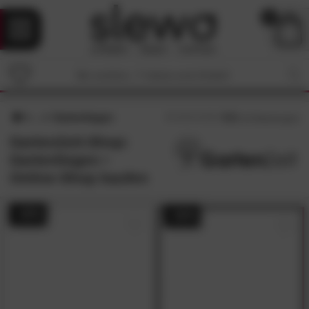
0
Gartenliegen
4.3
/5 (
12
Bewertungen)
GartenZeit-Shop:
Gartenliegen •
Online-Shop kaufen
- 43%
- 52%