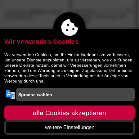
GartenZeit
4.5
GartenZeit
»Serifos«
Doppel-
/5
»Alaska«
Gartenliege VIP
Schaukelliege
Lounger
125.
00
271.
00
259.
00
479.
00
Wir verwenden Cookies
Wir verwenden Cookies, um Ihr Einkaufserlebnis zu verbessern,
um unsere Dienste anzubieten, um zu verstehen, wie die Kunden
unsere Dienste nutzen, damit wir Verbesserungen vornehmen
können, und um Werbung anzuzeigen. Zugelassene Drittanbieter
verwenden diese Tools auch in Verbindung mit der Anzeige von
Werbung durch uns.
alle Cookies akzeptieren
weitere Einstellungen
Startseite
Menü
Suche
Warenkorb