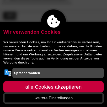
- 48%
Wir verwenden Cookies
Wir verwenden Cookies, um Ihr Einkaufserlebnis zu verbessern,
um unsere Dienste anzubieten, um zu verstehen, wie die Kunden
unsere Dienste nutzen, damit wir Verbesserungen vornehmen
können, und um Werbung anzuzeigen. Zugelassene Drittanbieter
Hasena Boxspring Rahmen
verwenden diese Tools auch in Verbindung mit der Anzeige von
Romantic-move 26
Werbung durch uns.
3405.
00
6489.
00
alle Cookies akzeptieren
weitere Einstellungen
Startseite
Menü
Suche
Warenkorb