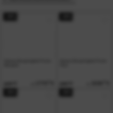
- 49%
- 48%
Hasena Boxspringbett Pronto
Hasena Boxspringbett Pronto
Memphis
Fleur
1770.
00
1530.
00
3439.
2959.
00
00
- 48%
- 49%