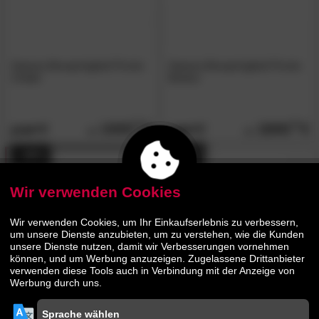
Hasena Boxspringbett Pronto
Hasena Boxspringbett Pronto
Chalet
Boston
1935.
00
1800.
00
3749.
3499.
00
00
- 49%
- 48%
Wir verwenden Cookies
Wir verwenden Cookies, um Ihr Einkaufserlebnis zu verbessern,
um unsere Dienste anzubieten, um zu verstehen, wie die Kunden
unsere Dienste nutzen, damit wir Verbesserungen vornehmen
können, und um Werbung anzuzeigen. Zugelassene Drittanbieter
verwenden diese Tools auch in Verbindung mit der Anzeige von
Hasena Boxspringbett Pronto
Hasena Boxspringbett Pronto
Werbung durch uns.
Bella
Cottage