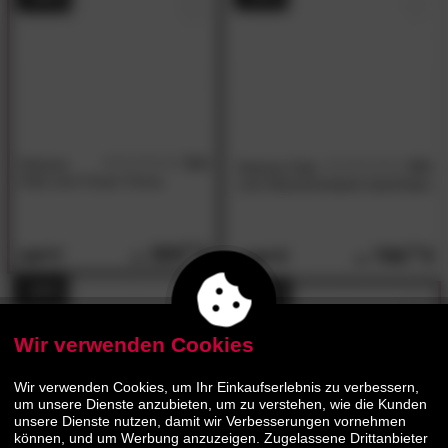
Hasena
5.0
Hasena Oak-
4.9
/5
/5
Oak-Line Füsse Tonna
Line Massivholzbett Xylo/Gabo
389.
00
780.
00
749.
00
1189.
00
- 34%
- 32%
Wir verwenden Cookies
Wir verwenden Cookies, um Ihr Einkaufserlebnis zu verbessern,
um unsere Dienste anzubieten, um zu verstehen, wie die Kunden
unsere Dienste nutzen, damit wir Verbesserungen vornehmen
können, und um Werbung anzuzeigen. Zugelassene Drittanbieter