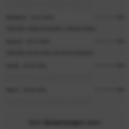
kein Kommentar zur abgegebenen Bewertung
Thomas H.
(10.07.2026)
5.0
/5
Tolles Bett, stabile Konstruktion, einfacher Aufbau.
Jonas S.
(04.07.2026)
5.0
/5
Tolles Bett, bin wie immer bei Hasena begeistert.
Lisa D.
(22.06.2026)
4.0
/5
kein Kommentar zur abgegebenen Bewertung
Arne T.
(09.06.2026)
4.0
/5
kein Kommentar zur abgegebenen Bewertung
Mehr
Bewertungen
laden