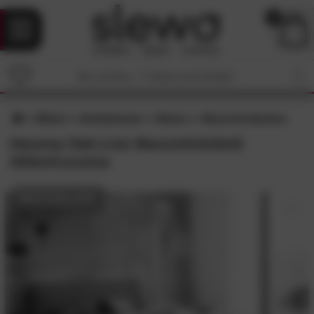
0
Möbel
Schlafzimmer
Betten
Massivholzbetten
Hasena Oak-Line Massivholzbett
Slitto/Cussina
BESTSELLER