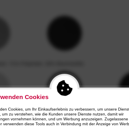
sis: 71% Polyester, 29% Baumwolle)
rwenden Cookies
den Cookies, um Ihr Einkaufserlebnis zu verbessern, um unsere Diens
, um zu verstehen, wie die Kunden unsere Dienste nutzen, damit wir
ungen vornehmen können, und um Werbung anzuzeigen. Zugelassene
ter verwenden diese Tools auch in Verbindung mit der Anzeige von Wer