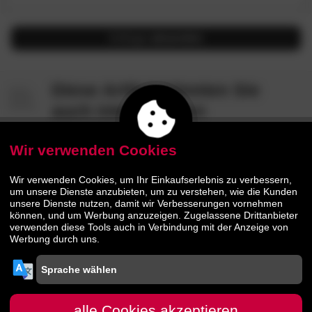
Anfrage
absenden
Diese Artikel könnten Sie
auch interessieren
Wir verwenden Cookies
- 48%
- 48%
Wir verwenden Cookies, um Ihr Einkaufserlebnis zu verbessern,
um unsere Dienste anzubieten, um zu verstehen, wie die Kunden
unsere Dienste nutzen, damit wir Verbesserungen vornehmen
können, und um Werbung anzuzeigen. Zugelassene Drittanbieter
verwenden diese Tools auch in Verbindung mit der Anzeige von
Werbung durch uns.
8
Hasena Oak-
4.9
Hasena Oak-
4.9
/5
/5
Line Massivholz Bettrahmen
Line Kopfteil Lisio
Modul 18
alle Cookies akzeptieren